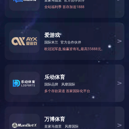
LCP抗静电
不太好。应用范围：主
工业上耐热性和耐环境
LCP+PPS抗静电
用电器、文体用品、玩
LDPE抗静电
LDPE+EVA抗静电
TPO(POE)
RTP
LDPE+LLDPE抗静电
TPO(POE)
RTP
LLDPE抗静电
TPO(POE)
RTP
LMDPE抗静电
TPO(POE)
RTP
MDPE抗静电
TPO(POE)
RTP
Other抗静电
TPO(POE)
RTP
PA抗静电
TPO(POE)
RTP
PA1010抗静电
TPO(POE)
RTP
PA11抗静电
TPO(POE)
RTP
PA12抗静电
TPO(POE)
RTP
PA46抗静电
TPO(POE)
RTP
PA6抗静电
另本公司提供PC｜PC/AB
PA6/12抗静电
PEEK｜PPSU｜PEI｜导
PA6/6T抗静电