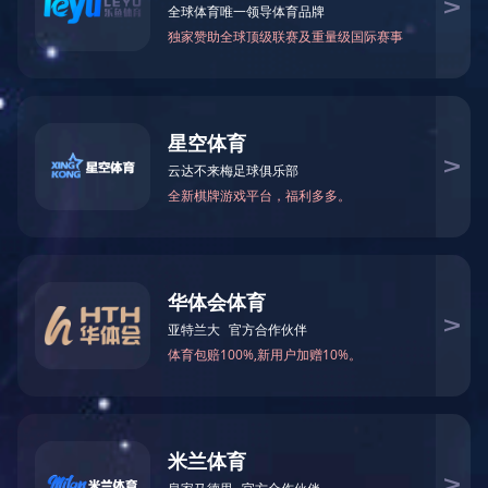
产品类型
TPO(POE) RTP E
安博站·官方版网站登录入口
ABS+PA抗静电
ABS+PC抗静电
ABS+PVC抗静电
散相、树脂为连续相，
ASA+PC抗静电
连续相时，呈现近似硫
ASA+PC抗静电
COC抗静电
加工与配合：
TPO
不需
EAA抗静电
一些，可在极高的加工
EEA抗静电
形状复杂的制品。可根
EMA抗静电
殊配合料。有时为改善
EPDM抗静电
剂、着色剂等。边角料
ETFE抗静电
响。
EVA抗静电
FEP抗静电
基本特性：（
1
）
TPO
具
HDPE抗静电
度小，因而体积价格低