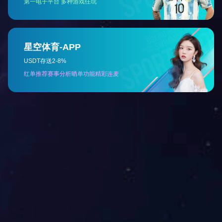
PEI抗静电
PEEK抗静电
PEBA抗静电
PEK抗静电
PEKEKK抗静电
PEKK抗静电
PFA抗静电
PI，TP抗静电
PI，TS抗静电
PPE+PS抗静电
PPE+PS+PA抗静电
PS(EPS)抗静电
PS(GPPS)抗静电
PS(HIPS)抗静电
PSU抗静电
PTFE+PPS抗静电
PTT抗静电
PUR抗静电