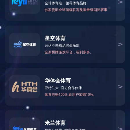
产品分类
PC+PBT抗静电
安博站·官方版网站登录入口
ABS+PA抗静电
ABS+PC抗静电
ABS+PVC抗静电
ASA+PC抗静电
ASA+PC抗静电
PC+PET TP Electrable
CF20 IM
COC抗静电
EAA抗静电
共有信息
3
条 共有
1
页 
EEA抗静电
EMA抗静电
EPDM抗静电
ETFE抗静电
EVA抗静电
FEP抗静电
HDPE抗静电