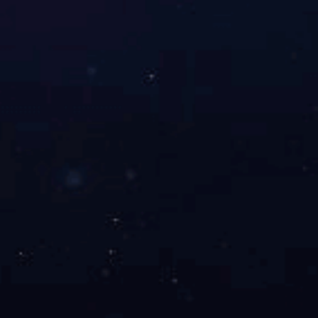
PVC抗静电
SBR抗静电
SPS抗静电
TES抗静电
TP抗静电
TPO抗静电
TPO(POE)抗静电
TS抗静电
首页
|
公司简介
|
产品中心
|
行业新闻
|
安博