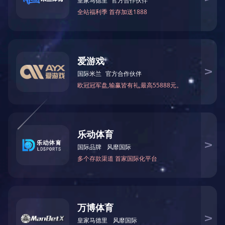
LCP抗静电
LCP+PPS抗静电
LDPE抗静电
LDPE+EVA抗静电
LDPE+LLDPE抗静电
PBT TP HiFill FR G/CF
LLDPE抗静电
LMDPE抗静电
MDPE抗静电
Other抗静电
PA抗静电
PA1010抗静电
PA11抗静电
PBT RTP ESD C 108
PA12抗静电
PA46抗静电
PA6抗静电
PA6/12抗静电
PA6/6T抗静电