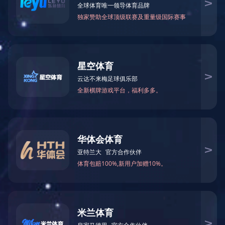
产品分类
PBT抗静电
安博站·官方版网站登录入口
ABS+PA抗静电
ABS+PC抗静电
ABS+PVC抗静电
ASA+PC抗静电
ASA+PC抗静电
PBT PolyOne Edgete
PS-30CF/000 HF UV
COC抗静电
EAA抗静电
EEA抗静电
EMA抗静电
EPDM抗静电
ETFE抗静电
EVA抗静电
PBT TP HiFill FR GF3
FEP抗静电
FR-S AS
HDPE抗静电