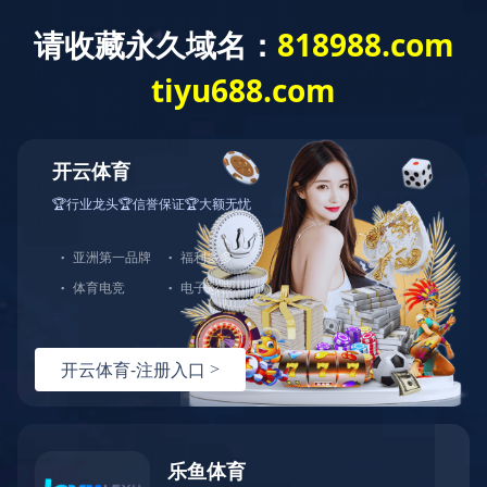
首页
公司简介
行业新闻
塑料奶瓶有“保质期”,关注宝宝健康
以塑料取代金属的新趋势
PC/ABS塑料合金的定义及发展
PC/ABS合金塑料特性助力汽车内饰
生产
PC合金塑料特性助力汽车内饰生产
东莞市佳特塑料公司招聘信息
更多行业新闻