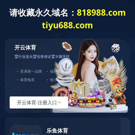
首页
公司简介
行业新闻
塑料奶瓶有“保质期”,关注宝宝健康
以塑料取代金属的新趋势
PC/ABS塑料合金的定义及发展
PC/ABS合金塑料特性助力汽车内饰
生产
PC合金塑料特性助力汽车内饰生产
东莞市佳特塑料公司招聘信息
更多行业新闻