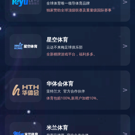
产品分类
ABS+PA抗静电
安博站·官方版网站登录入口
ABS+PA抗静电
ABS+PC抗静电
ABS+PVC抗静电
ASA+PC抗静电
ASA+PC抗静电
ABS+PA DAICEL-
Polymer Novalloy-A
COC抗静电
EAG423
EAA抗静电
共有信息
3
条 共有
1
页 
EEA抗静电
EMA抗静电
EPDM抗静电
ETFE抗静电
EVA抗静电
FEP抗静电
HDPE抗静电